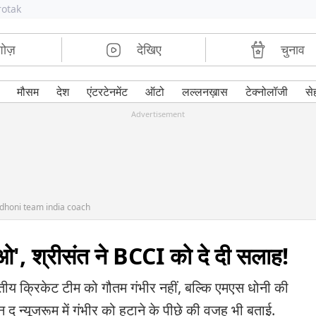
rotak
शोज़
देखिए
चुनाव
मौसम
देश
एंटरटेनमेंट
ऑटो
लल्लनख़ास
टेक्नोलॉजी
से
Advertisement
dhoni team india coach
ओ', श्रीसंत ने BCCI को दे दी सलाह!
तीय क्रिकेट टीम को गौतम गंभीर नहीं, बल्कि एमएस धोनी की
न द न्यूजरूम में गंभीर को हटाने के पीछे की वजह भी बताई.