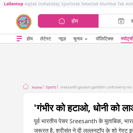
Lallantop
Aajtak
Indiatoday
Sportstak
Newstak
Mumbai Tak
Ast
होम
⌄
चुनाव
होम
लेटेस्ट
न्यूज़
पॉलिटिक्स
स्पोर्ट्स
Sports
sreesanth gautam gambhir controversy ms 
Home
'गंभीर को हटाओ, धोनी को ला
पूर्व भारतीय पेसर Sreesanth के मुताबिक, भार
जरूरत है. श्रीसंत ने दी लल्लनटॉप के शो गेस्ट इ