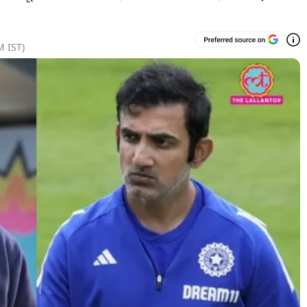
M
IST)