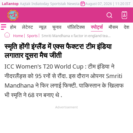
Lallantop
Aajtak
Indiatoday
Sportstak
Newstak
Mumbai Tak
August 07, 2026
Astrotak
|
11:20 IST
होम
लेटेस्ट
न्यूज़
चुनाव
पॉलिटिक्स
स्पोर्ट्स
मौसम
देश
Sports
Smriti Mandhana x factor in england team india wins second match
Home
स्मृति होंगी इंग्लैंड में एक्स फैक्टर! टीम इंडिया
लगातार दूसरा मैच जीती
ICC Women's T20 World Cup : टीम इंडिया ने
नीदरलैंड्स को 95 रनों से रौंदा. इस दौरान ओपनर Smriti
Mandhana ने फिर लगाई फिफ्टी. पाकिस्तान के ख‍िलाफ
भी स्मृति ने 68 रन बनाए थे .
Advertisement