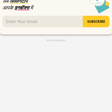
अब
लल्लनटॉप
आपके
इनबॉक्स
में
SUBSCRIBE
Advertisement