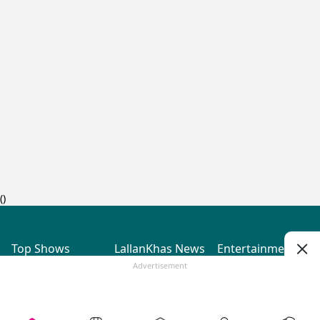
(
)
Top Shows
LallanKhas News
Entertainment
News
The Lallantop Show
Hindi Satire & Humor
Advertisement
Duniyadaari
Lallankhas Specials
Guest in the
Breaking News
Entertainment News
Newsroom
Top Political News
Hindi
Netanagri
Hindi
Top stories Cinema
Lallantop Baithki
Top History News
Entertainment Special
Kharcha Paani
Real Stories News
News