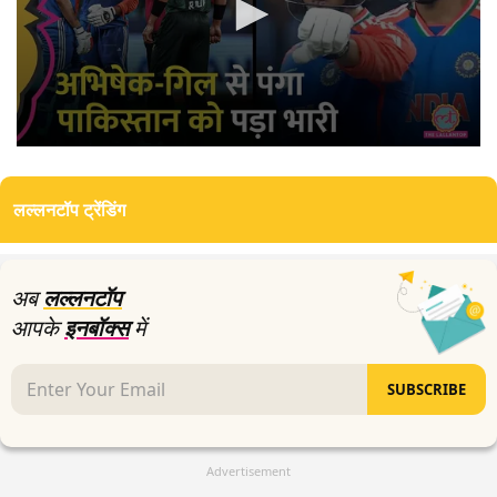
0
seconds
of
लल्लनटॉप ट्रेंडिंग
0
seconds
अब
लल्लनटॉप
आपके
इनबॉक्स
में
SUBSCRIBE
Advertisement