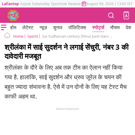
Lallantop
Aajtak
Indiatoday
Sportstak
Newstak
Mumbai Tak
August 09, 2026
Astrotak
|
13:05 IST
होम
लेटेस्ट
न्यूज़
चुनाव
पॉलिटिक्स
स्पोर्ट्स
मौसम
देश
Sports
Sai Sudharsan century Dhruv Jurel stars India A sri lanka
Home
श्रीलंका में साई सुदर्शन ने लगाई सेंचुरी, नंबर 3 की
दावेदारी मजबूत
श्रीलंका के दौरे के लिए अब तक टीम का ऐलान नहीं किया
गया है. हालांकि, साई सुदर्शन और ध्रुव जुरेल के चयन की
बहुत ज्यादा संभावना है. ऐसे में उन दोनों के लिए यह टेस्ट मैच
काफी अहम था.
Advertisement