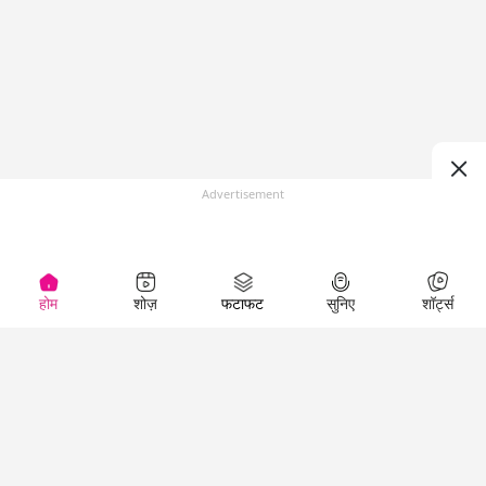
Advertisement
होम
शोज़
फटाफट
सुनिए
शॉर्ट्स
(
)
Top Shows
LallanKhas News
Entertainment
News
The Lallantop Show
Hindi Satire & Humor
Duniyadaari
Lallankhas Specials
Guest in the
Breaking News
Entertainment News
Newsroom
Top Political News
Hindi
Netanagri
Hindi
Top stories Cinema
Lallantop Baithki
Top History News
Entertainment Special
Kharcha Paani
Real Stories News
News