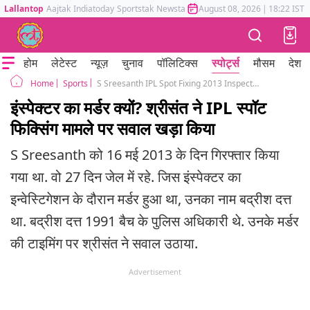
Lallantop
Aajtak
Indiatoday
Sportstak
Newstak
Mumbai Tak
August 08, 2026
Astrotak
|
18:22 IST
होम
लेटेस्ट
न्यूज़
चुनाव
पॉलिटिक्स
स्पोर्ट्स
मौसम
देश
Sports
S Sreesanth IPL Spot Fixing 2013 Inspector Badrish Dutt Murder
Home
इंस्पेक्टर का मर्डर क्यों? श्रीसंत ने IPL स्पॉट
फिक्सिंग मामले पर सवाल खड़ा किया
S Sreesanth को 16 मई 2013 के दिन गिरफ्तार किया
गया था. वो 27 दिन जेल में रहे. जिस इंस्पेक्टर का
इन्वेस्टिगेशन के दौरान मर्डर हुआ था, उनका नाम बद्रीश दत्त
था. बद्रीश दत्त 1991 बैच के पुलिस अधिकारी थे. उनके मर्डर
की टाइमिंग पर श्रीसंत ने सवाल उठाया.
Advertisement