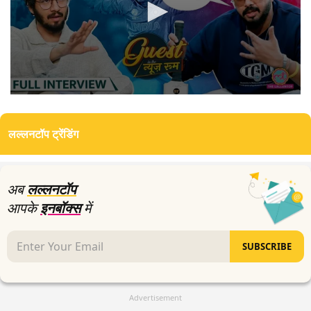
0
seconds
of
लल्लनटॉप ट्रेंडिंग
2
hours,
55
minutes,
33
अब
लल्लनटॉप
seconds
आपके
इनबॉक्स
में
SUBSCRIBE
Advertisement