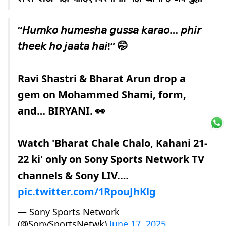
“𝘏𝘶𝘮𝘬𝘰 𝘩𝘶𝘮𝘦𝘴𝘩𝘢 𝘨𝘶𝘴𝘴𝘢 𝘬𝘢𝘳𝘢𝘰… 𝘱𝘩𝘪𝘳
𝘵𝘩𝘦𝘦𝘬 𝘩𝘰 𝘫𝘢𝘢𝘵𝘢 𝘩𝘢𝘪!” 🤭
Ravi Shastri & Bharat Arun drop a
gem on Mohammed Shami, form,
and… BIRYANI. 👀
Watch 'Bharat Chale Chalo, Kahani 21-
22 ki' only on Sony Sports Network TV
channels & Sony LIV.…
pic.twitter.com/1RpouJhKlg
— Sony Sports Network
(@SonySportsNetwk)
June 17, 2025