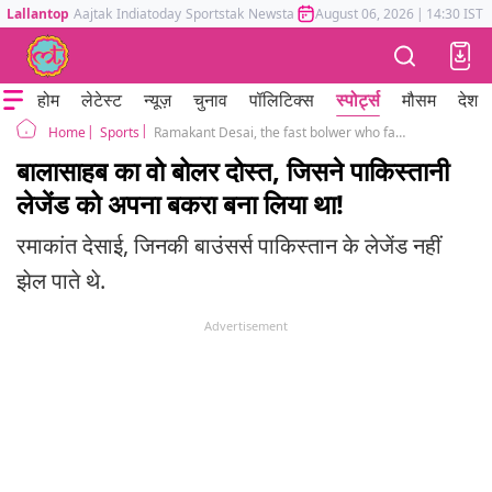
Lallantop
Aajtak
Indiatoday
Sportstak
Newstak
Mumbai Tak
August 06, 2026
Astrotak
|
14:30 IST
होम
लेटेस्ट
न्यूज़
चुनाव
पॉलिटिक्स
स्पोर्ट्स
मौसम
देश
Sports
Ramakant Desai, the fast bolwer who faded away after dismissing legends with bouncers
Home
बालासाहब का वो बोलर दोस्त, जिसने पाकिस्तानी
लेजेंड को अपना बकरा बना लिया था!
रमाकांत देसाई, जिनकी बाउंसर्स पाकिस्तान के लेजेंड नहीं
झेल पाते थे.
Advertisement