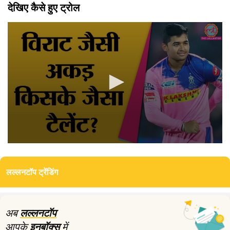
देखिए कैसे हुए ट्रोल
0
seconds
of
लल्लनटॉप ट्रेंडिंग
3
minutes,
26
seconds
अब
लल्लनटॉप
आपके
इनबॉक्स
में