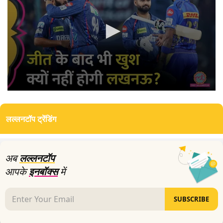
0
seconds
of
लल्लनटॉप ट्रेंडिंग
17
minutes,
39
seconds
अब
लल्लनटॉप
आपके
इनबॉक्स
में
SUBSCRIBE