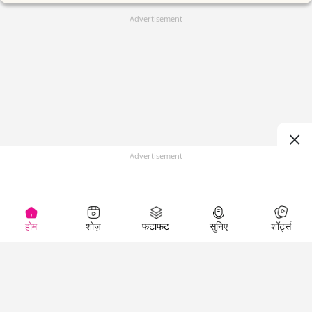
Advertisement
Advertisement
होम
शोज़
फटाफट
सुनिए
शॉर्ट्स
(
)
Top Shows
LallanKhas News
Entertainment
News
The Lallantop Show
Hindi Satire & Humor
Duniyadaari
Lallankhas Specials
Guest in the
Breaking News
Entertainment News