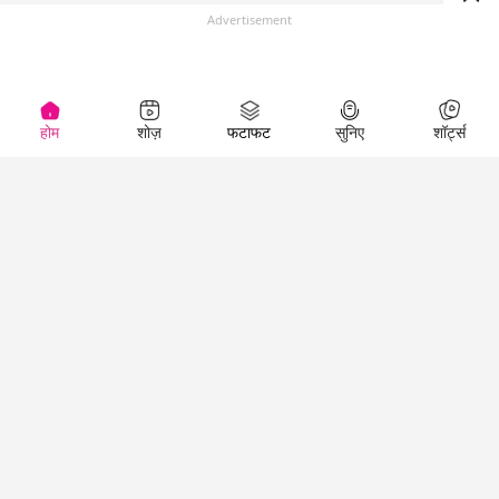
Advertisement
होम
शोज़
फटाफट
सुनिए
शॉर्ट्स
(
)
Top Shows
LallanKhas News
Entertainment
News
The Lallantop Show
Hindi Satire & Humor
Duniyadaari
Lallankhas Specials
Guest in the
Breaking News
Entertainment News
Newsroom
Top Political News
Hindi
Netanagri
Hindi
Top stories Cinema
Lallantop Baithki
Top History News
Entertainment Special
Kharcha Paani
Real Stories News
News
Aasan Bhasha Mein
Latest Political News
Top movies series
Social List
Top Literature News
review
Tarikh
Top Persons News
Latest Entertainment
Sehat
Top Profiles
News
The Cinema Show
Viral News
Business News
Technology
Top News
News
Business News in
Breaking News Hindi
Hindi
Top News Hindi