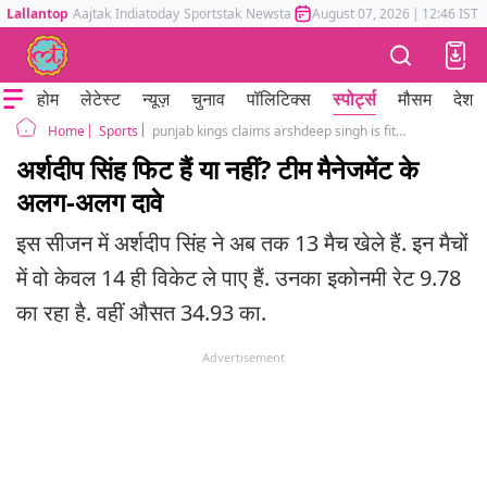
Lallantop
Aajtak
Indiatoday
Sportstak
Newstak
Mumbai Tak
August 07, 2026
Astrotak
|
12:46 IST
होम
लेटेस्ट
न्यूज़
चुनाव
पॉलिटिक्स
स्पोर्ट्स
मौसम
देश
Sports
punjab kings claims arshdeep singh is fit after Andrew Leipus said otherwise ipl 2026
Home
अर्शदीप सिंह फिट हैं या नहीं? टीम मैनेजमेंट के
अलग-अलग दावे
इस सीजन में अर्शदीप सिंह ने अब तक 13 मैच खेले हैं. इन मैचों
में वो केवल 14 ही विकेट ले पाए हैं. उनका इकोनमी रेट 9.78
का रहा है. वहीं औसत 34.93 का.
Advertisement