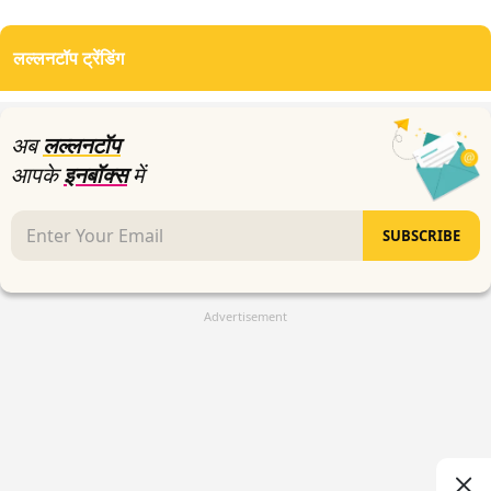
लल्लनटॉप ट्रेंडिंग
अब
लल्लनटॉप
आपके
इनबॉक्स
में
SUBSCRIBE
Advertisement