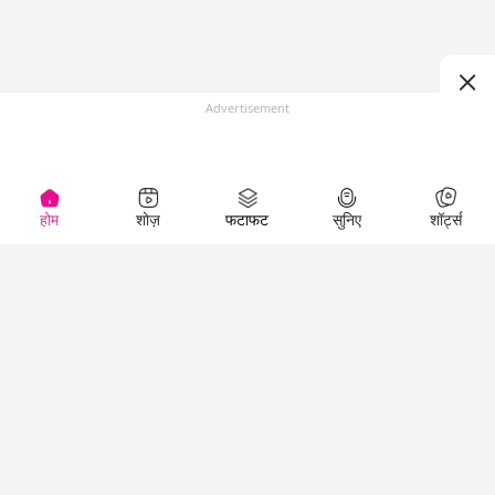
Advertisement
होम
शोज़
फटाफट
सुनिए
शॉर्ट्स
(
)
Top Shows
LallanKhas News
Entertainment
News
The Lallantop Show
Hindi Satire & Humor
Duniyadaari
Lallankhas Specials
Guest in the
Breaking News
Entertainment News
Newsroom
Top Political News
Hindi
Netanagri
Hindi
Top stories Cinema
Lallantop Baithki
Top History News
Entertainment Special
Kharcha Paani
Real Stories News
News
Aasan Bhasha Mein
Latest Political News
Top movies series
Social List
Top Literature News
review
Tarikh
Top Persons News
Latest Entertainment
Sehat
Top Profiles
News
The Cinema Show
Viral News