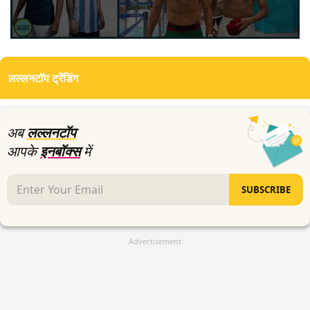
0
seconds
of
लल्लनटॉप ट्रेंडिंग
4
minutes,
42
seconds
अब
लल्लनटॉप
आपके
इनबॉक्स
में
SUBSCRIBE
Advertisement