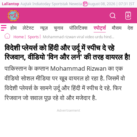
Lallantop
Aajtak
Indiatoday
Sportstak
Newstak
Mumbai Tak
August 08, 2026
Astrotak
|
07:31 IST
होम
लेटेस्ट
न्यूज़
चुनाव
पॉलिटिक्स
स्पोर्ट्स
मौसम
देश
Sports
Mohammad rizwan viral video urdu hindi speech to foreign players
Home
विदेशी प्लेयर्स को हिंदी और उर्दू में स्पीच दे रहे
रिजवान, वीडियो 'विन और लर्न' की तरह वायरल है!
पाकिस्तान के कप्तान Mohammad Rizwan का एक
वीडियो सोशल मीडिया पर खूब वायरल हो रहा है. जिसमें वो
विदेशी प्लेयर्स के सामने उर्दू और हिंदी में स्पीच दे रहे. फिर
रिजवान जो सवाल पूछ रहे वो और मजेदार है.
Advertisement