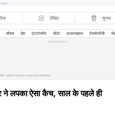
rotak
शोज़
देखिए
चुनाव
मौसम
देश
एंटरटेनमेंट
ऑटो
लल्लनख़ास
टेक्नोलॉजी
से
Advertisement
n BBL which sparks a massive debate
े लपका ऐसा कैच, साल के पहले ही