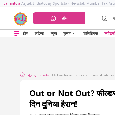
Lallantop
Aajtak
Indiatoday
Sportstak
Newstak
Mumbai Tak
Ast
होम
⌄
चुनाव
होम
लेटेस्ट
न्यूज़
पॉलिटिक्स
स्पोर्ट्स
Sports
Michael Neser took a controversial catch i
Home
Out or Not Out? फील्डर न
दिन दुनिया हैरान!