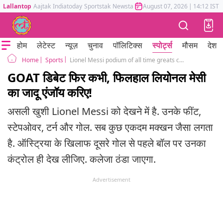
Lallantop
Aajtak
Indiatoday
Sportstak
Newstak
Mumbai Tak
August 07, 2026
Astrotak
|
14:12 IST
होम
लेटेस्ट
न्यूज़
चुनाव
पॉलिटिक्स
स्पोर्ट्स
मौसम
देश
Sports
Lionel Messi podium of all time greats can wait for another day
Home
GOAT डिबेट फिर कभी, फिलहाल लियोनल मेसी
का जादू एंजॉय करिए!
असली खुशी Lionel Messi को देखने में है. उनके फींट,
स्टेपओवर, टर्न और गोल. सब कुछ एकदम मक्खन जैसा लगता
है. ऑस्ट्रिया के खिलाफ दूसरे गोल से पहले बॉल पर उनका
कंट्रोल ही देख लीजिए. कलेजा ठंडा जाएगा.
Advertisement