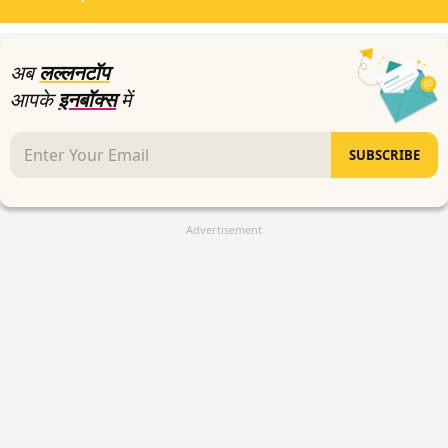
minutes,
12
seconds
अब
लल्लनटॉप
आपके
इनबॉक्स
में
SUBSCRIBE
Advertisement