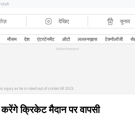
rotak
शोज़
देखिए
चुनाव
मौसम
देश
एंटरटेनमेंट
ऑटो
लल्लनख़ास
टेक्नोलॉजी
से
Advertisement
 injury as he is ruled out of cricket till 2023.
करेंगे क्रिकेट मैदान पर वापसी