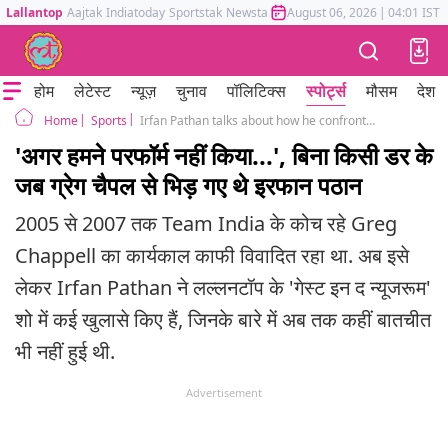
Lallantop
Aajtak
Indiatoday
Sportstak
Newstak
Mumbai Tak
August 06, 2026
Astrotak
|
04:01 IST
होम
लेटेस्ट
न्यूज़
चुनाव
पॉलिटिक्स
स्पोर्ट्स
मौसम
देश
Sports
Irfan Pathan talks about how he confronted Coach Greg Chappell in Guest in the Newsroom
Home
'अगर हमने परफॉर्म नहीं किया...', बिना किसी डर के
जब ग्रेग चैपल से भि‍ड़ गए थे इरफान पठान
2005 से 2007 तक Team India के कोच रहे Greg
Chappell का कार्यकाल काफी विवादित रहा था. अब इसे
लेकर Irfan Pathan ने लल्लनटॉप के 'गेस्ट इन द न्यूजरूम'
शो में कई खुलासे किए हैं, जिनके बारे में अब तक कहीं बातचीत
भी नहीं हुई थी.
Advertisement