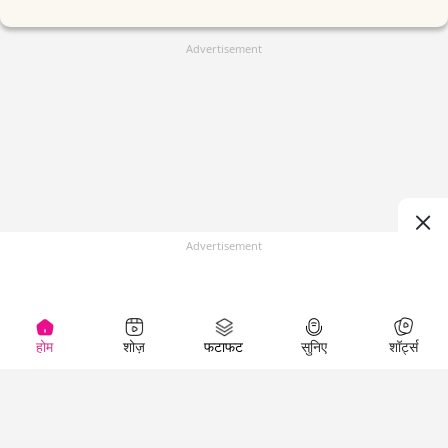
Advertisement
Advertisement
होम
शोज़
फटाफट
सुनिए
शॉर्ट्स
(
)
Top Shows
LallanKhas News
Entertainment
News
The Lallantop Show
Hindi Satire & Humor