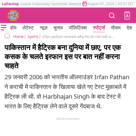
Lallantop
Aajtak
Indiatoday
Sportstak
Newstak
Mumbai Tak
August 07, 2026
Astrotak
|
05:57 IST
होम
लेटेस्ट
न्यूज़
चुनाव
पॉलिटिक्स
स्पोर्ट्स
मौसम
देश
Sports
irfan pathan reveals why he do not talk about hattrick against pakistan in karachi
Home
पाकिस्तान में हैट्रिक बना दुनिया में छाए, पर एक
कसक के चलते इरफान इस पर बात नहीं करना
चाहते
29 जनवरी 2006 को भारतीय ऑलराउंडर Irfan Pathan
ने कराची में पाकिस्तान के खिलाफ खेले गए टेस्ट मुकाबले में
हैट्रिक ली थी. वो Harbhajan Singh के बाद टेस्ट में
भारत के लिए हैट्रिक लेने वाले दूसरे गेंदबाज थे.
Advertisement