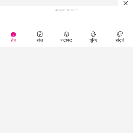
Advertisement
होम
शोज़
फटाफट
सुनिए
शॉर्ट्स
(
)
Top Shows
LallanKhas News
Entertainment
News
The Lallantop Show
Hindi Satire & Humor
Duniyadaari
Lallankhas Specials
Guest in the
Breaking News
Entertainment News
Newsroom
Top Political News
Hindi
Netanagri
Hindi
Top stories Cinema
Lallantop Baithki
Top History News
Entertainment Special
Kharcha Paani
Real Stories News
News
Aasan Bhasha Mein
Latest Political News
Top movies series
Social List
Top Literature News
review
Tarikh
Top Persons News
Latest Entertainment
Sehat
Top Profiles
News
The Cinema Show
Viral News
Business News
Technology
Top News
News
Business News in
Breaking News Hindi
Hindi
Top News Hindi