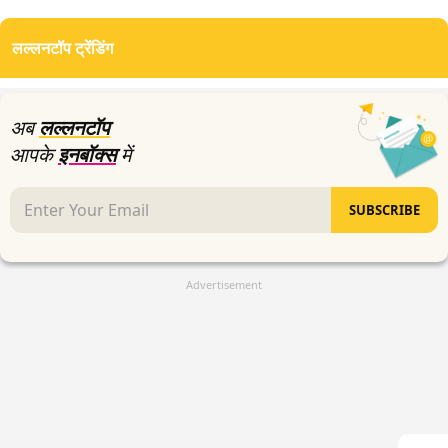
seconds
of
लल्लनटॉप ट्रेंडिंग
5
minutes,
56
seconds
अब
लल्लनटॉप
आपके
इनबॉक्स
में
SUBSCRIBE
Advertisement