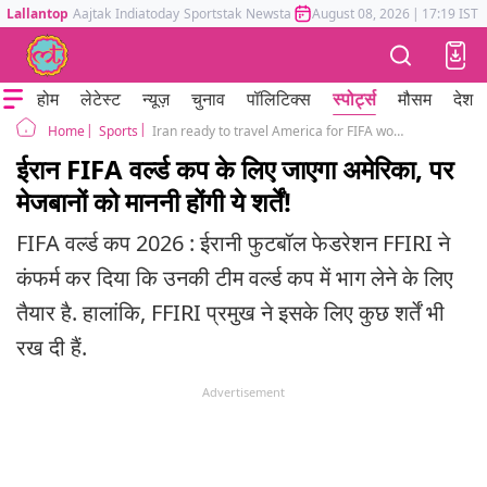
Lallantop
Aajtak
Indiatoday
Sportstak
Newstak
Mumbai Tak
August 08, 2026
Astrotak
|
17:19 IST
होम
लेटेस्ट
न्यूज़
चुनाव
पॉलिटिक्स
स्पोर्ट्स
मौसम
देश
Sports
Iran ready to travel America for FIFA world cup but put conditions
Home
ईरान FIFA वर्ल्ड कप के लिए जाएगा अमेरिका, पर
मेजबानों को माननी होंगी ये शर्तें!
FIFA वर्ल्ड कप 2026 : ईरानी फुटबॉल फेडरेशन FFIRI ने
कंफर्म कर दिया कि उनकी टीम वर्ल्ड कप में भाग लेने के लिए
तैयार है. हालांकि, FFIRI प्रमुख ने इसके लिए कुछ शर्तें भी
रख दी हैं.
Advertisement