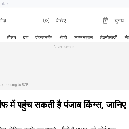
rotak
शोज़
देखिए
चुनाव
मौसम
देश
एंटरटेनमेंट
ऑटो
लल्लनख़ास
टेक्नोलॉजी
से
Advertisement
pite losing to RCB
 में पहुंच सकती है पंजाब किंग्स, जानिए