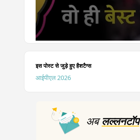
0
seconds
of
6
minutes,
इस पोस्ट से जुड़े हुए हैशटैग्स
1
second
Volume
आईपीएल 2026
90%
अब
लल्लनटॉप