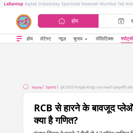
Lallantop
Aajtak
Indiatoday
Sportstak
Newstak
Mumbai Tak
Ast
होम
⌄
चुनाव
होम
लेटेस्ट
न्यूज़
पॉलिटिक्स
स्पोर्ट्स
Sports
Ipl 2026 Punjab Kings can reach playoffs des
Home
RCB से हारने के बावजूद प्लेऑफ
क्या है गणित?