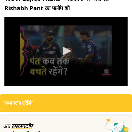
Rishabh Pant का फ्लॉप शो
0
seconds
of
लल्लनटॉप ट्रेंडिंग
13
minutes,
51
seconds
अब
लल्लनटॉप