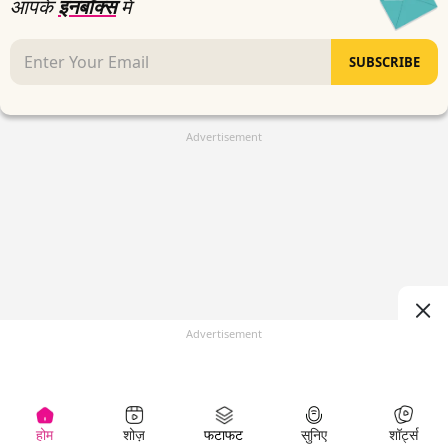
आपके
इनबॉक्स
में
SUBSCRIBE
Advertisement
Advertisement
होम
शोज़
फटाफट
सुनिए
शॉर्ट्स
(
)