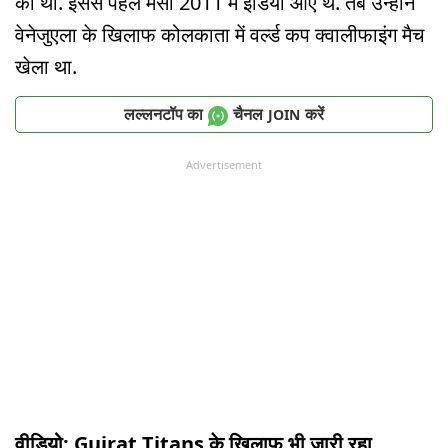
की थी. इससे पहले मेसी 2011 में इंडिया आए थे. तब उन्होंने
वेनेजुएला के खिलाफ कोलकाता में वर्ल्ड कप क्वालीफाइंग मैच
खेला था.
लल्लनटॉप का
चैनल
करें
JOIN
Advertisement
वीडियो: Gujrat Titans के खिलाफ भी जारी रहा