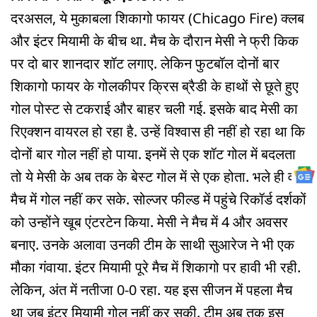
दरअसल, ये मुकाबला श‍िकागो फायर (Chicago Fire) क्लब
और इंटर मियामी के बीच था. मैच के दौरान मेसी ने फ्री किक
पर दो बार शानदार शॉट लगाए. लेकिन फुटबॉल दोनों बार
श‍िकागो फायर के गोलकीपर क्रिस ब्रैडी के हाथों से छूते हुए
गोल पोस्ट से टकराई और बाहर चली गई. इसके बाद मेसी का
रिएक्शन वायरल हो रहा है. उन्हें विश्वास ही नहीं हो रहा था कि
दोनों बार गोल नहीं हो पाया. इनमें से एक शॉट गोल में बदलता
तो ये मेसी के अब तक के बेस्ट गोल में से एक होता. भले ही वह
मैच में गोल नहीं कर सके. सोल्जर फील्ड में पहुंचे रिकॉर्ड दर्शकों
को उन्होंने खूब एंटरटेन किया. मेसी ने मैच में 4 और अवसर
बनाए. उनके अलावा उनकी टीम के साथी सुआरेज ने भी एक
मौका गंवाया. इंटर मियामी पूरे मैच में शि‍कागो पर हावी भी रही.
लेक‍िन, अंत में नतीजा 0-0 रहा. यह इस सीजन में पहला मैच
था जब इंटर मियामी गोल नहीं कर सकी. टीम अब तक इस