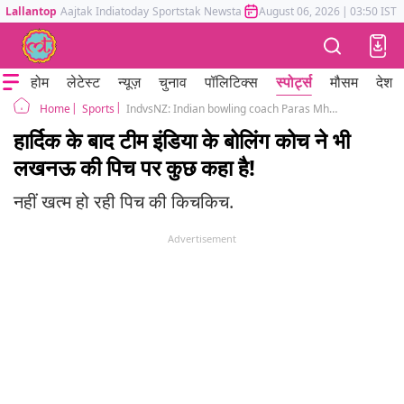
Lallantop
Aajtak
Indiatoday
Sportstak
Newstak
Mumbai Tak
August 06, 2026
Astrotak
|
03:50 IST
होम
लेटेस्ट
न्यूज़
चुनाव
पॉलिटिक्स
स्पोर्ट्स
मौसम
देश
Sports
IndvsNZ: Indian bowling coach Paras Mhambrey says asks questions to curator about pitch
Home
हार्दिक के बाद टीम इंडिया के बोलिंग कोच ने भी
लखनऊ की पिच पर कुछ कहा है!
नहीं खत्म हो रही पिच की किचकिच.
Advertisement