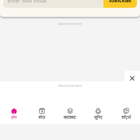
SUBSCRIBE
Advertisement
Advertisement
होम
शोज़
फटाफट
सुनिए
शॉर्ट्स
(
)
Top Shows
LallanKhas News
Entertainment