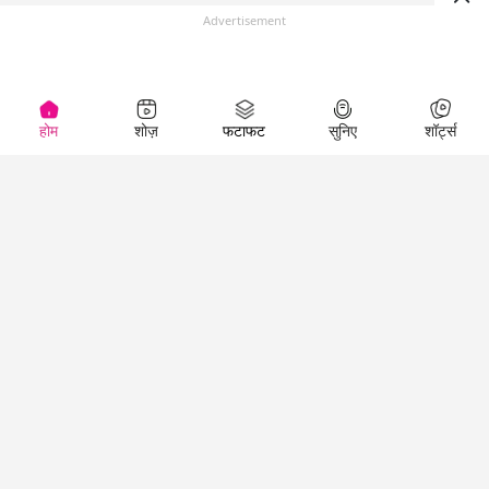
Advertisement
होम
शोज़
फटाफट
सुनिए
शॉर्ट्स
(
)
Top Shows
LallanKhas News
Entertainment
News
The Lallantop Show
Hindi Satire & Humor
Duniyadaari
Lallankhas Specials
Guest in the
Breaking News
Entertainment News
Newsroom
Top Political News
Hindi
Netanagri
Hindi
Top stories Cinema
Lallantop Baithki
Top History News
Entertainment Special
Kharcha Paani
Real Stories News
News
Aasan Bhasha Mein
Latest Political News
Top movies series
Social List
Top Literature News
review
Tarikh
Top Persons News
Latest Entertainment
Sehat
Top Profiles
News
The Cinema Show
Viral News
Business News
Technology
Top News
News
Business News in
Breaking News Hindi
Hindi
Top News Hindi
Latest Business News
Technology News in
Latest News Hindi