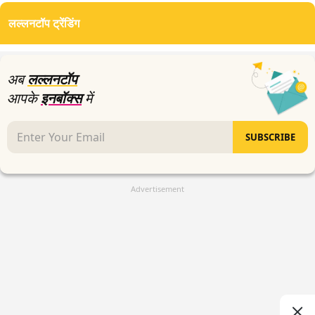
of
लल्लनटॉप ट्रेंडिंग
2
minutes,
38
seconds
अब
लल्लनटॉप
आपके
इनबॉक्स
में
SUBSCRIBE
Advertisement