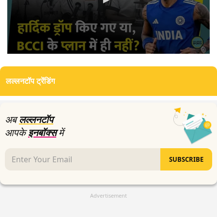
0
seconds
of
लल्लनटॉप ट्रेंडिंग
0
seconds
अब
लल्लनटॉप
आपके
इनबॉक्स
में
SUBSCRIBE
Advertisement