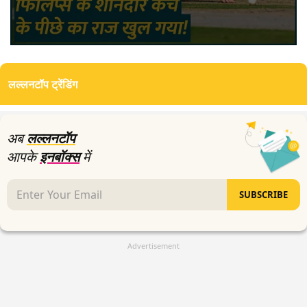
0
seconds
of
लल्लनटॉप ट्रेंडिंग
0
seconds
अब
लल्लनटॉप
आपके
इनबॉक्स
में
SUBSCRIBE
Advertisement