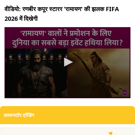
वीडियो: रणबीर कपूर स्टारर 'रामायण' की झलक FIFA
2026 में दिखेगी
0
seconds
of
लल्लनटॉप ट्रेंडिंग
0
seconds