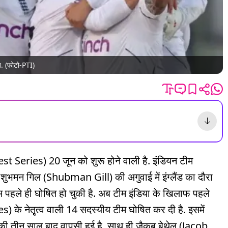
ित. (फोटो-PTI)
est Series) 20 जून को शुरू होने वाली है. इंडियन टीम
भमन गिल (Shubman Gill) की अगुवाई में इंग्लैंड का दौरा
 पहले ही घोषित हो चुकी है. अब टीम इंडिया के ख‍िलाफ पहले
es) के नेतृृृत्व वाली 14 सदस्यीय टीम घोषित कर दी है. इसमें
ीन साल बाद वापसी हुई है. साथ ही जैकब बेथेल (Jacob