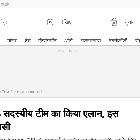
rotak
शोज़
देखिए
चुनाव
मौसम
देश
एंटरटेनमेंट
ऑटो
लल्लनख़ास
टेक्नोलॉजी
से
Advertisement
ia Test Series announced
ए 14 सदस्यीय टीम का किया एलान, इस
पसी