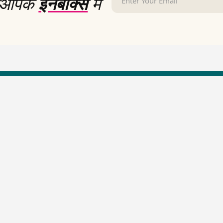
आपके
इनबॉक्स
में
LallanKhas News
Entertainment New
Hindi Satire & Humor
Entertainment News Hindi
Lallankhas Specials
Top stories Cinema
Breaking News
Entertainment Special New
Top Political News Hindi
Top movies series review
Top History News
Latest Entertainment News
Real Stories News
Latest Political News
Top Literature News
Top Persons News
Top Profiles
Viral News