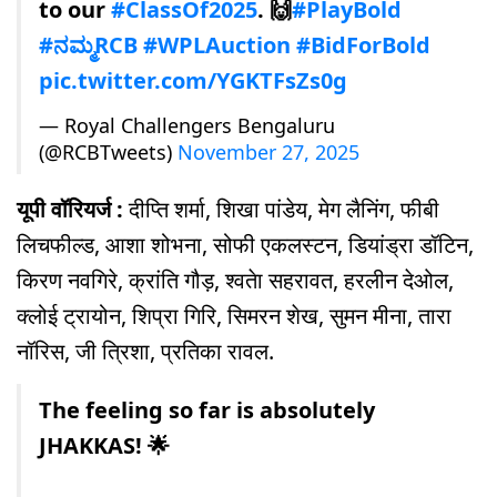
to our
#ClassOf2025
. 🙌
#PlayBold
#ನಮ್ಮRCB
#WPLAuction
#BidForBold
pic.twitter.com/YGKTFsZs0g
— Royal Challengers Bengaluru
(@RCBTweets)
November 27, 2025
यूपी वॉरियर्ज :
दीप्ति शर्मा, श‍िखा पांडेय, मेग लैनिंग, फीबी
लिचफील्ड, आशा शोभना, सोफी एकलस्टन, डियांड्रा डॉटिन,
किरण नवगिरे, क्रांति गौड़, श्वतेा सहरावत, हरलीन देओल,
क्लोई ट्रायोन, श‍िप्रा गिरि, सिमरन शेख, सुमन मीना, तारा
नॉरिस, जी त्रिशा, प्रतिका रावल.
The feeling so far is absolutely
JHAKKAS! 🌟