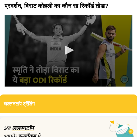
प्रदर्शन, विराट कोहली का कौन सा रिकॉर्ड तोडा?
0
seconds
of
लल्लनटॉप ट्रेंडिंग
3
minutes,
2
seconds
अब
लल्लनटॉप
आपके
इनबॉक्स
में