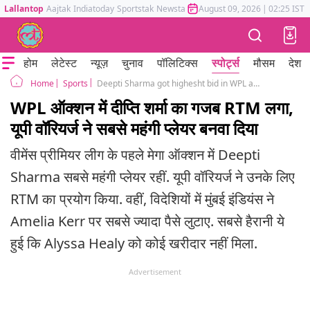
Lallantop
Aajtak
Indiatoday
Sportstak
Newstak
Mumbai Tak
August 09, 2026
Astrotak
|
02:25 IST
होम
लेटेस्ट
न्यूज़
चुनाव
पॉलिटिक्स
स्पोर्ट्स
मौसम
देश
Sports
Deepti Sharma got highesht bid in WPL auction UP Warriorz used RTM to get her at 3 crore 20 lakhs
Home
WPL ऑक्शन में दीप्ति शर्मा का गजब RTM लगा,
यूपी वॉरियर्ज ने सबसे महंगी प्लेयर बनवा दिया
वीमेंस प्रीमियर लीग के पहले मेगा ऑक्शन में Deepti
Sharma सबसे महंगी प्लेयर रहीं. यूपी वॉरियर्ज ने उनके लिए
RTM का प्रयोग किया. वहीं, विदेश‍ियों में मुंबई इंडियंस ने
Amelia Kerr पर सबसे ज्यादा पैसे लुटाए. सबसे हैरानी ये
हुई कि Alyssa Healy को कोई खरीदार नहीं मिला.
Advertisement