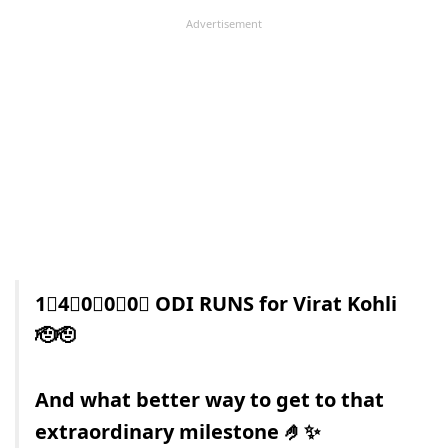
Advertisement
1⃣4⃣0⃣0⃣0⃣ ODI RUNS for Virat Kohli
🫡🫡
And what better way to get to that
extraordinary milestone 🤌✨