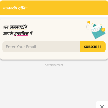
लल्लनटॉप ट्रेंडिंग
अब
लल्लनटॉप
आपके
इनबॉक्स
में
SUBSCRIBE
Advertisement