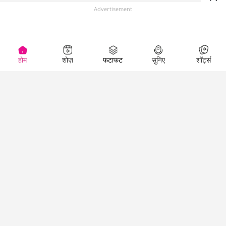
Advertisement
होम
शोज़
फटाफट
सुनिए
शॉर्ट्स
(
)
Top Shows
LallanKhas News
Entertainment
News
The Lallantop Show
Hindi Satire & Humor
Duniyadaari
Lallankhas Specials
Guest in the
Breaking News
Entertainment News
Newsroom
Top Political News
Hindi
Netanagri
Hindi
Top stories Cinema
Lallantop Baithki
Top History News
Entertainment Special
Kharcha Paani
Real Stories News
News
Aasan Bhasha Mein
Latest Political News
Top movies series
Social List
Top Literature News
review
Tarikh
Top Persons News
Latest Entertainment
Sehat
Top Profiles
News
The Cinema Show
Viral News
Business News
Technology
Top News
News
Business News in
Breaking News Hindi
Hindi
Top News Hindi
Latest Business News
Technology News in
Latest News Hindi