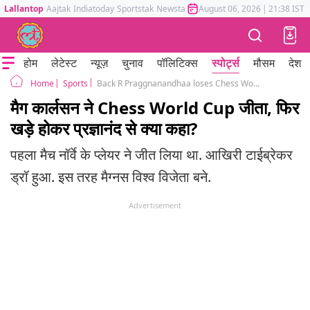
Lallantop
Aajtak
Indiatoday
Sportstak
Newstak
Mumbai Tak
August 06, 2026
Astrotak
|
21:38 IST
होम
लेटेस्ट
न्यूज़
चुनाव
पॉलिटिक्स
स्पोर्ट्स
मौसम
देश
Sports
Back R Praggnanandhaa loses Chess World Cup final to Magnus Carlsen in tiebreak match
Home
मैग कार्लसन ने Chess World Cup जीता, फिर
खड़े होकर प्रज्ञानंद से क्या कहा?
पहला मैच नॉर्वे के प्लेयर ने जीत लिया था. आखिरी टाईब्रेकर
ड्रॉ हुआ. इस तरह मैग्नस विश्व विजेता बने.
Advertisement