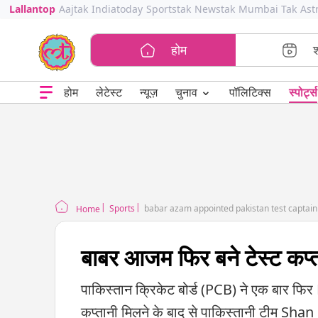
Lallantop
Aajtak
Indiatoday
Sportstak
Newstak
Mumbai Tak
Ast
होम
⌄
चुनाव
होम
लेटेस्ट
न्यूज़
पॉलिटिक्स
स्पोर्ट्स
Sports
babar azam appointed pakistan test captai
Home
बाबर आजम फिर बने टेस्ट कप्
पाकिस्तान क्रिकेट बोर्ड (PCB) ने एक बार फिर
कप्तानी मिलने के बाद से पाकिस्तानी टीम Shan