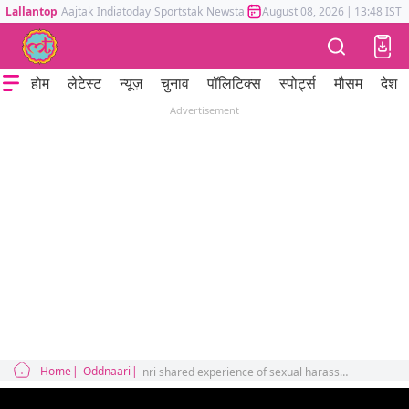
Lallantop
Aajtak
Indiatoday
Sportstak
Newstak
Mumbai Tak
August 08, 2026
Astrotak
|
13:48 IST
होम
लेटेस्ट
न्यूज़
चुनाव
पॉलिटिक्स
स्पोर्ट्स
मौसम
देश
Advertisement
Home
Oddnaari
nri shared experience of sexual harassment in saudi airlines on twitter saudi airline