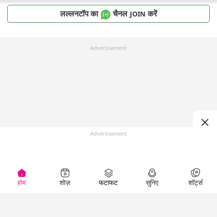
लल्लनटॉप का
चैनल
करें
JOIN
Advertisement
Advertisement
होम
शोज़
फटाफट
सुनिए
शॉर्ट्स