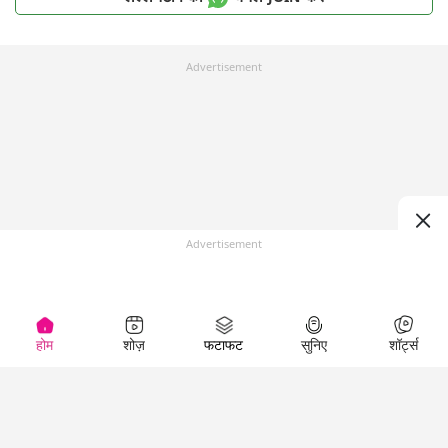
Advertisement
Advertisement
होम
शोज़
फटाफट
सुनिए
शॉर्ट्स
Top Shows
LallanKhas News
Entertainment
News
The Lallantop Show
Hindi Satire & Humor