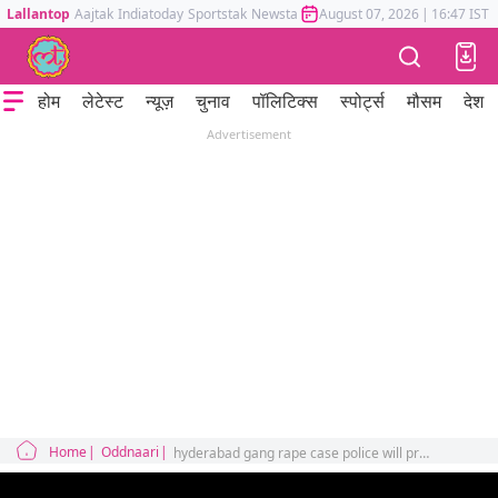
Lallantop
Aajtak
Indiatoday
Sportstak
Newstak
Mumbai Tak
August 07, 2026
Astrotak
|
16:47 IST
होम
लेटेस्ट
न्यूज़
चुनाव
पॉलिटिक्स
स्पोर्ट्स
मौसम
देश
Advertisement
Home
Oddnaari
hyderabad gang rape case police will present the accused minors as adult