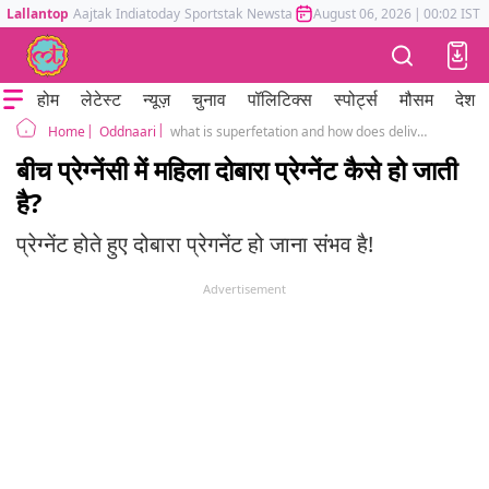
Lallantop
Aajtak
Indiatoday
Sportstak
Newstak
Mumbai Tak
August 06, 2026
Astrotak
|
00:02 IST
होम
लेटेस्ट
न्यूज़
चुनाव
पॉलिटिक्स
स्पोर्ट्स
मौसम
देश
Oddnaari
what is superfetation and how does delivery happen in this case
Home
बीच प्रेग्नेंसी में महिला दोबारा प्रेग्नेंट कैसे हो जाती
है?
प्रेग्नेंट होते हुए दोबारा प्रेगनेंट हो जाना संभव है!
Advertisement