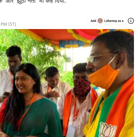
क' और 'झूठा नेता' भी कह दिया.
4 PM
IST)