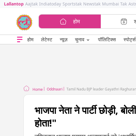
Lallantop
Aajtak
Indiatoday
Sportstak
Newstak
Mumbai Tak
Ast
होम
⌄
चुनाव
होम
लेटेस्ट
न्यूज़
पॉलिटिक्स
स्पोर्ट्स
Oddnaari
Tamil Nadu BJP leader Gayathri Raghuram
Home
भाजपा नेता ने पार्टी छोड़ी, बोली
होता!"