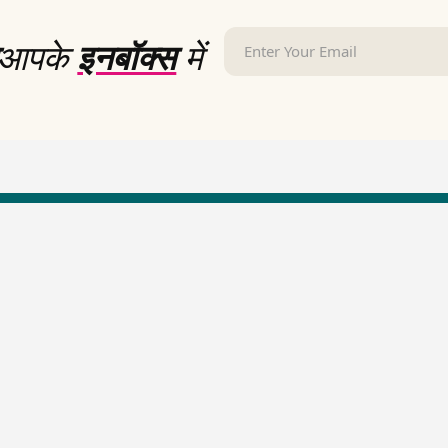
आपके
इनबॉक्स
में
LallanKhas News
Entertainment New
Hindi Satire & Humor
Entertainment News Hindi
Lallankhas Specials
Top stories Cinema
Breaking News
Entertainment Special New
Top Political News Hindi
Top movies series review
Top History News
Latest Entertainment News
Real Stories News
Latest Political News
Top Literature News