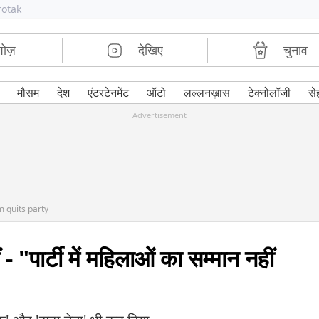
rotak
शोज़
देखिए
चुनाव
मौसम
देश
एंटरटेनमेंट
ऑटो
लल्लनख़ास
टेक्नोलॉजी
से
Advertisement
 quits party
ं - "पार्टी में महिलाओं का सम्मान नहीं