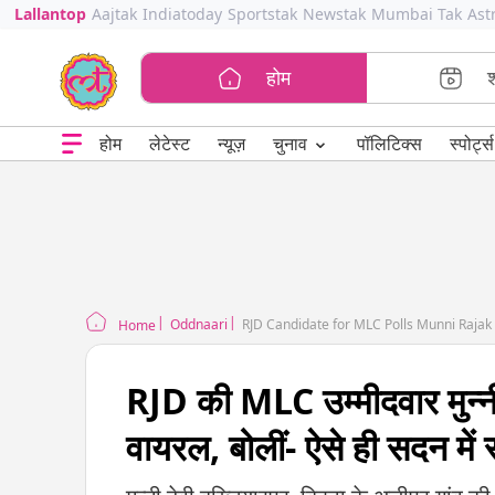
Lallantop
Aajtak
Indiatoday
Sportstak
Newstak
Mumbai Tak
Ast
होम
⌄
चुनाव
होम
लेटेस्ट
न्यूज़
पॉलिटिक्स
स्पोर्ट्स
Oddnaari
RJD Candidate for MLC Polls Munni Rajak s
Home
RJD की MLC उम्मीदवार मुन्नी
वायरल, बोलीं- ऐसे ही सदन में 