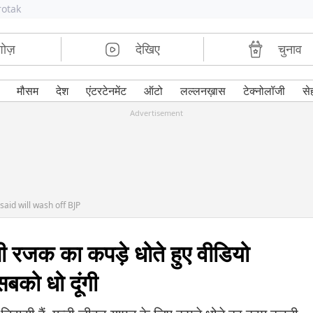
rotak
शोज़
देखिए
चुनाव
मौसम
देश
एंटरटेनमेंट
ऑटो
लल्लनख़ास
टेक्नोलॉजी
से
Advertisement
aid will wash off BJP
 रजक का कपड़े धोते हुए वीडियो
सबको धो दूंगी