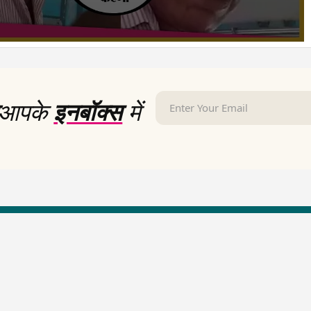
आपके
इनबॉक्स
में
LallanKhas News
Entertainment New
Hindi Satire & Humor
Entertainment News Hindi
Lallankhas Specials
Top stories Cinema
Breaking News
Entertainment Special New