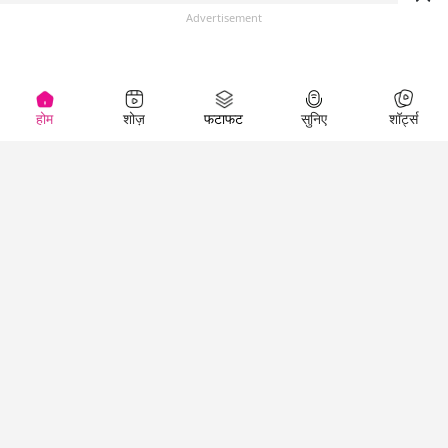
Advertisement
होम
शोज़
फटाफट
सुनिए
शॉर्ट्स
(
)
Top Shows
LallanKhas News
Entertainment
News
The Lallantop Show
Hindi Satire & Humor
Duniyadaari
Lallankhas Specials
Guest in the
Breaking News
Entertainment News
Newsroom
Top Political News
Hindi
Netanagri
Hindi
Top stories Cinema
Lallantop Baithki
Top History News
Entertainment Special
Kharcha Paani
Real Stories News
News
Aasan Bhasha Mein
Latest Political News
Top movies series
Social List
Top Literature News
review
Tarikh
Top Persons News
Latest Entertainment
Sehat
Top Profiles
News
The Cinema Show
Viral News
Business News
Technology
Top News
News
Business News in
Breaking News Hindi
Hindi
Top News Hindi
Latest Business News
Technology News in
Latest News Hindi