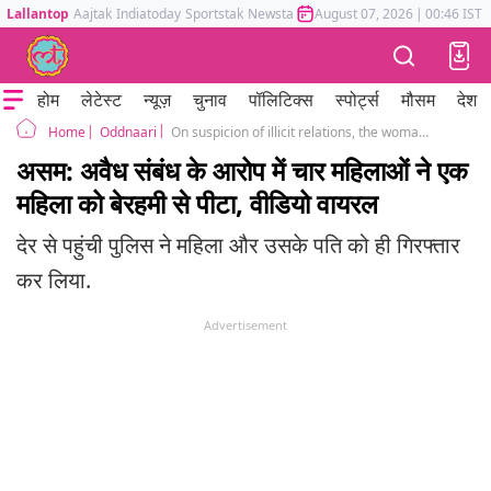
Lallantop
Aajtak
Indiatoday
Sportstak
Newstak
Mumbai Tak
August 07, 2026
Astrotak
|
00:46 IST
होम
लेटेस्ट
न्यूज़
चुनाव
पॉलिटिक्स
स्पोर्ट्स
मौसम
देश
Oddnaari
On suspicion of illicit relations, the woman was hit by the hair, her clothes were also torn Assam
Home
असम: अवैध संबंध के आरोप में चार महिलाओं ने एक
महिला को बेरहमी से पीटा, वीडियो वायरल
देर से पहुंची पुलिस ने महिला और उसके पति को ही गिरफ्तार
कर लिया.
Advertisement