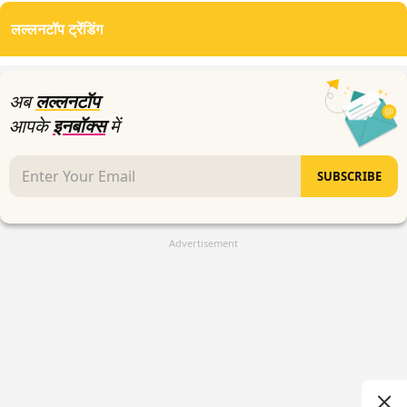
लल्लनटॉप ट्रेंडिंग
अब
लल्लनटॉप
आपके
इनबॉक्स
में
SUBSCRIBE
Advertisement