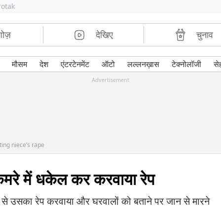
rotak
शोज़
देखिए
चुनाव
मौसम
देश
एंटरटेनमेंट
ऑटो
लल्लनख़ास
टेक्नोलॉजी
से
Advertisement
ting niece’s rape
कमरे में धकेल कर करवाया रेप
 से उसका रेप करवाया और घरवालों को बताने पर जान से मारने