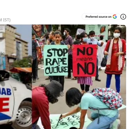
M
IST)