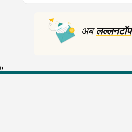
अब
लल्लनटॉप
(
)
Top Shows
The Lallantop Show
Duniyadaari
Guest in the Newsroom
Netanagri
Lallantop Baithki
Kharcha Paani