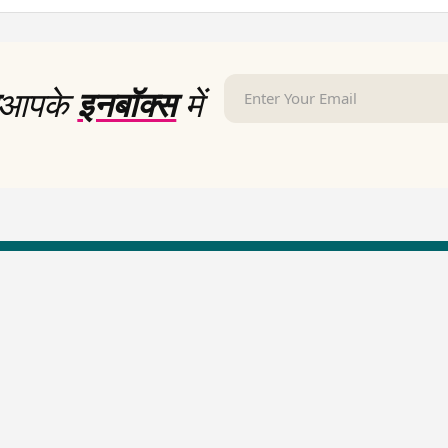
आपके
इनबॉक्स
में
LallanKhas News
Entertainment New
Hindi Satire & Humor
Entertainment News Hindi
Lallankhas Specials
Top stories Cinema
Breaking News
Entertainment Special New
Top Political News Hindi
Top movies series review
Top History News
Latest Entertainment News
Real Stories News