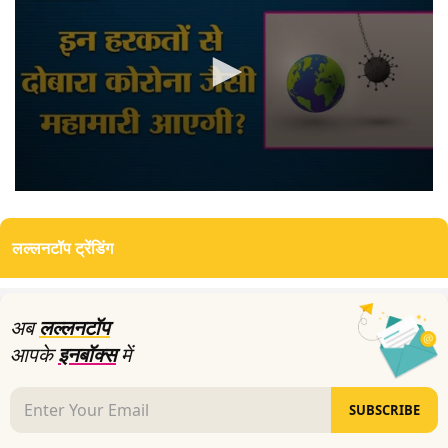
0
seconds
of
लल्लनटॉप ट्रेंडिंग
0
seconds
अब
लल्लनटॉप
आपके
इनबॉक्स
में
SUBSCRIBE