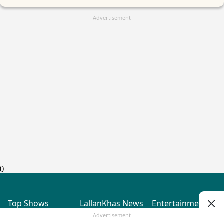
Advertisement
(
)
Top Shows
LallanKhas News
Entertainment
News
The Lallantop Show
Hindi Satire & Humor
Advertisement
Duniyadaari
Lallankhas Specials