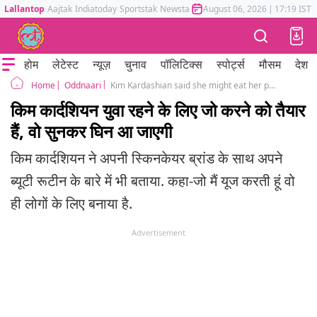
Lallantop
Aajtak
Indiatoday
Sportstak
Newstak
Mumbai Tak
August 06, 2026
Astrotak
|
17:19 IST
होम
लेटेस्ट
न्यूज़
चुनाव
पॉलिटिक्स
स्पोर्ट्स
मौसम
देश
Oddnaari
Kim Kardashian said she might eat her poop everyday if that makes her look young
Home
किम कार्दशियन युवा रहने के लिए जो करने को तैयार
हैं, वो सुनकर घिन आ जाएगी
किम कार्दशियन ने अपनी स्किनकेयर ब्रांड के साथ अपने
ब्यूटी रूटीन के बारे में भी बताया. कहा-जो मैं यूज करती हूं वो
ही लोगों के लिए बनाया है.
Advertisement