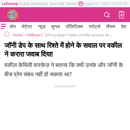
Lallantop
Aajtak
Indiatoday
Sportstak
Newstak
Mumbai Tak
August 07, 2026
Astrotak
|
02:25 IST
होम
लेटेस्ट
न्यूज़
चुनाव
पॉलिटिक्स
स्पोर्ट्स
मौसम
देश
Oddnaari
Johnny depp's lawer camille vasquez denies dating rumors
Home
जॉनी डेप के साथ रिश्ते में होने के सवाल पर वकील
ने करारा जवाब दिया!
वकील केमिली वास्केज़ ने बताया कि क्यों उनके और जॉनी के
बीच प्रेम संबंध नहीं हो सकता था?
Advertisement