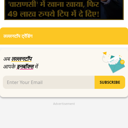
0
seconds
of
लल्लनटॉप ट्रेंडिंग
2
minutes,
13
seconds
अब
लल्लनटॉप
आपके
इनबॉक्स
में
SUBSCRIBE
Advertisement