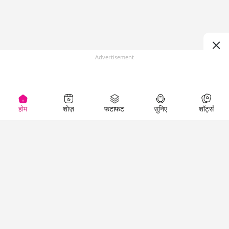
Advertisement
होम
शोज़
फटाफट
सुनिए
शॉर्ट्स
(
)
Top Shows
LallanKhas News
Entertainment
News
The Lallantop Show
Hindi Satire & Humor
Duniyadaari
Lallankhas Specials
Guest in the
Breaking News
Entertainment News
Newsroom
Top Political News
Hindi
Netanagri
Hindi
Top stories Cinema
Lallantop Baithki
Top History News
Entertainment Special
Kharcha Paani
Real Stories News
News
Aasan Bhasha Mein
Latest Political News
Top movies series
Social List
Top Literature News
review
Tarikh
Top Persons News
Latest Entertainment
Sehat
Top Profiles
News
The Cinema Show
Viral News