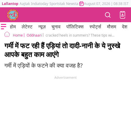
Lallantop
Aajtak
Indiatoday
Sportstak
Newstak
Mumbai Tak
August 07, 2026
Astrotak
|
08:38 IST
होम
लेटेस्ट
न्यूज़
चुनाव
पॉलिटिक्स
स्पोर्ट्स
मौसम
देश
Oddnaari
cracked heels in summers? These tips will help you repair
Home
गर्मी में फट रही हैं एड़ियां तो दादी-नानी के ये नुस्खे
आपके बहुत काम आएंगे
गर्मी में एड़ियों के फटने की क्या वजह है?
Advertisement