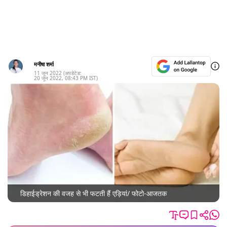
मनीषा शर्मा
11 जून 2022
(अपडेटेड:
20 जून 2022
,
08:43 PM
IST)
डिहाईड्रेशन की वजह से भी फटती हैं एड़ियां/ फोटो-आजतक