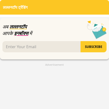
of
लल्लनटॉप ट्रेंडिंग
11
minutes,
52
seconds
अब
लल्लनटॉप
आपके
इनबॉक्स
में
SUBSCRIBE
Advertisement