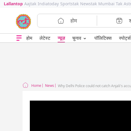
Lallantop
Aajtak
Indiatoday
Sportstak
Newstak
Mumbai Tak
Ast
होम
⌄
चुनाव
होम
लेटेस्ट
न्यूज़
पॉलिटिक्स
स्पोर्ट्स
Home
News
Why Delhi Police could not catch Anjali's acc