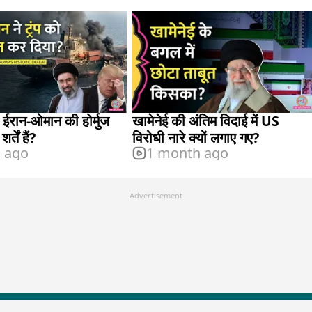
: ईरान-ओमान की होर्मुज
खामेनेई की अंतिम विदाई में US
र्तें हैं?
विरोधी नारे क्यों लगाए गए?
s ago
1 month ago
Advertisement