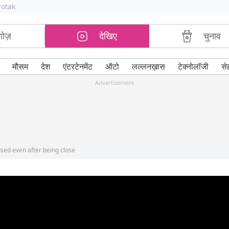
rotak
शोज़
देखिए
चुनाव
मौसम
देश
एंटरटेनमेंट
ऑटो
लल्लनख़ास
टेक्नोलॉजी
से
Advertisement
used even after being close