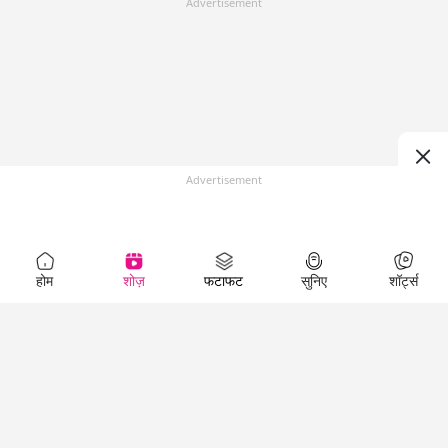
Advertisement
Advertisement
होम
शोज़
फटाफट
सुनिए
शॉर्ट्स
Top Shows
LallanKhas News
Entertainment
News
The Lallantop Show
Hindi Satire & Humor
Duniyadaari
Lallankhas Specials
Guest in the
Breaking News
Entertainment News
Newsroom
Top Political News
Hindi
Netanagri
Hindi
Top stories Cinema
Lallantop Baithki
Top History News
Entertainment Special