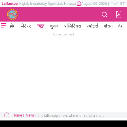
Lallantop
Aajtak
Indiatoday
Sportstak
Newstak
Mumbai Tak
August 06, 2026
Astrotak
|
11:41 IST
होम
लेटेस्ट
न्यूज़
चुनाव
पॉलिटिक्स
स्पोर्ट्स
मौसम
देश
Advertisement
Home
News
the lallantop show: who is dhirendra shastri and why is maharashtra anti superstition and black magic act is in news