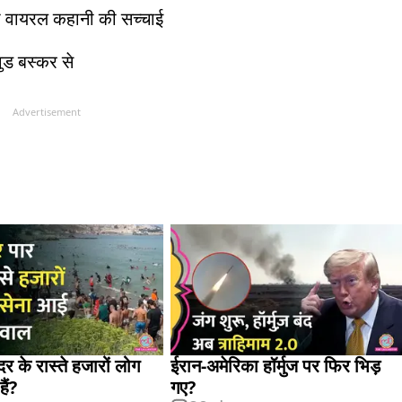
 की वायरल कहानी की सच्चाई
वुड बस्कर से
Advertisement
ंदर के रास्ते हजारों लोग
ईरान-अमेरिका हॉर्मुज पर फिर भिड़
हैं?
गए?