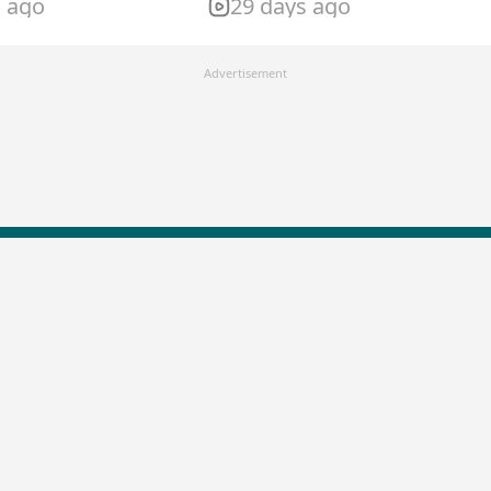
s ago
29 days ago
Advertisement
LallanKhas News
Entertainment New
Hindi Satire & Humor
Entertainment News Hindi
Lallankhas Specials
Top stories Cinema
Breaking News
Entertainment Special New
Top Political News Hindi
Top movies series review
Top History News
Latest Entertainment News
Real Stories News
Latest Political News
Top Literature News