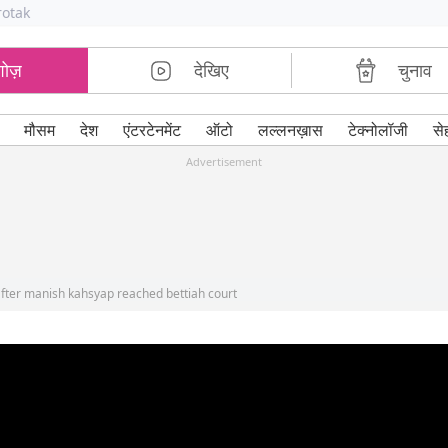
rotak
शोज़
देखिए
चुनाव
मौसम
देश
एंटरटेनमेंट
ऑटो
लल्लनख़ास
टेक्नोलॉजी
से
Advertisement
 after manish kahsyap reached bettiah court