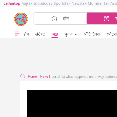
Lallantop
Aajtak
Indiatoday
Sportstak
Newstak
Mumbai Tak
Ast
होम
⌄
चुनाव
होम
लेटेस्ट
न्यूज़
पॉलिटिक्स
स्पोर्ट्स
Home
News
social list what happened on railway station