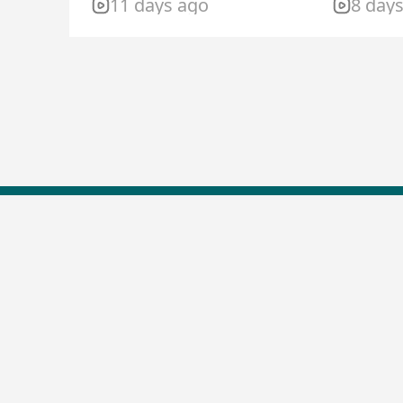
11 days ago
8 day
Top Shows
The Lallantop Show
Duniyadaari
Guest in the Newsroom
Netanagri
Lallantop Baithki
Kharcha Paani
Social Media
Aasan Bhasha Mein
Social List