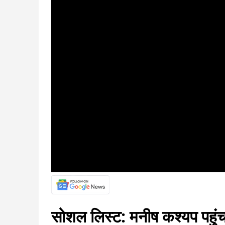
सोशल लिस्ट: मनीष कश्यप पहुंचा