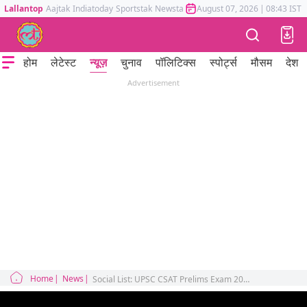
Lallantop
Aajtak
Indiatoday
Sportstak
Newstak
Mumbai Tak
August 07, 2026
Astrotak
|
08:43 IST
होम
लेटेस्ट
न्यूज़
चुनाव
पॉलिटिक्स
स्पोर्ट्स
मौसम
देश
Advertisement
Home
News
Social List: UPSC CSAT Prelims Exam 2026: Was the Paper Too Difficult? Memes Go Viral Before the Answer Key