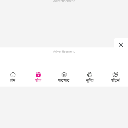
Advertisement
Advertisement
होम
शोज़
फटाफट
सुनिए
शॉर्ट्स
Top Shows
LallanKhas News
Entertainment
News
The Lallantop Show
Hindi Satire & Humor
Duniyadaari
Lallankhas Specials
Guest in the
Breaking News
Entertainment News
Newsroom
Top Political News
Hindi
Netanagri
Hindi
Top stories Cinema
Lallantop Baithki
Top History News
Entertainment Special