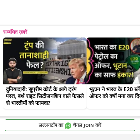
सम्बंधित ख़बरें
दुनियादारी: सुप्रीम कोर्ट के आगे ट्रंप 
भूटान ने भारत के E20 ब्लें
पस्त, बर्थ राइट सिटीजनशिप वाले फैसले 
ऑफर को क्यों मना कर दि
से भारतीयों को फायदा?
लल्लनटॉप का
चैनल
करें
JOIN