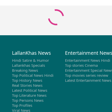
LallanKhas News
Entertainment New
Hindi Satire & Humor
Entertainment News Hindi
Lallankhas Specials
Top stories Cinema
Breaking News
Entertainment Special New
Top Political News Hindi
Top movies series review
Top History News
Latest Entertainment News
Real Stories News
Latest Political News
Top Literature News
Top Persons News
Top Profiles
Viral News