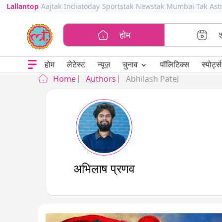
Lallantop
Aajtak
Indiatoday
Sportstak
Newstak
Mumbai Tak
Ast
होम
⌄
चुनाव
होम
लेटेस्ट
न्यूज़
पॉलिटिक्स
स्पोर्ट्स
Home
Authors
Abhilash Patel
अभिलाष प्रणव