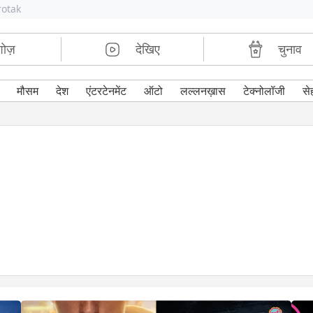
rotak
शोज़
देखिए
चुनाव
मौसम
देश
एंटरटेनमेंट
ऑटो
लल्लनख़ास
टेक्नोलॉजी
से