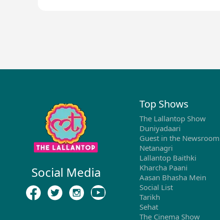
Top Shows
The Lallantop Show
Duniyadaari
Guest in the Newsroom
Netanagri
Lallantop Baithki
Kharcha Paani
Social Media
Aasan Bhasha Mein
Social List
Tarikh
Sehat
The Cinema Show