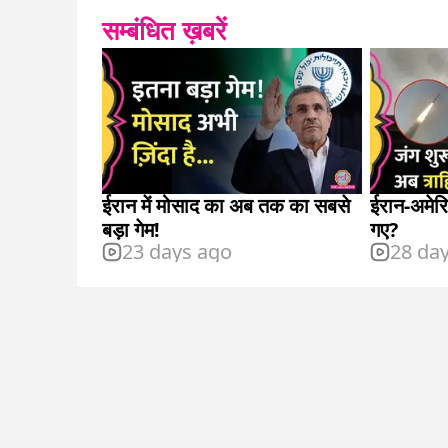
सम्बंधित ख़बरें
ईरान में मोसाद का अब तक का सबसे
ईरान-अमेरि
बड़ा गेम!
गए?
23 days ago
28 da