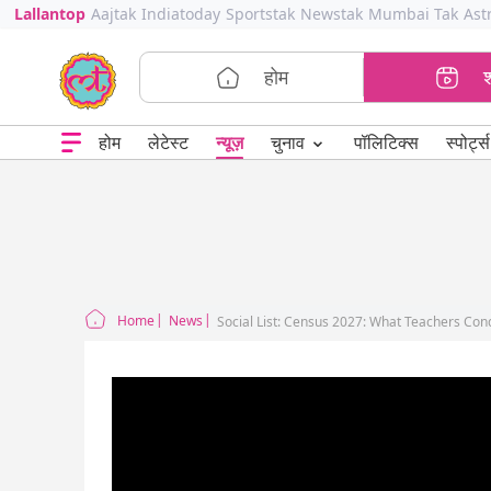
Lallantop
Aajtak
Indiatoday
Sportstak
Newstak
Mumbai Tak
Ast
होम
⌄
चुनाव
होम
लेटेस्ट
न्यूज़
पॉलिटिक्स
स्पोर्ट्स
Home
News
Social List: Census 2027: What Teachers Cond