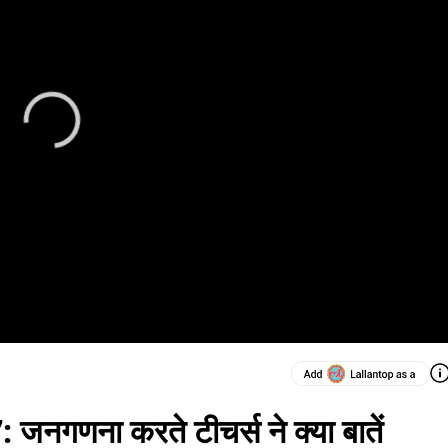
गणना करते टीचर्स ने क्या बातें