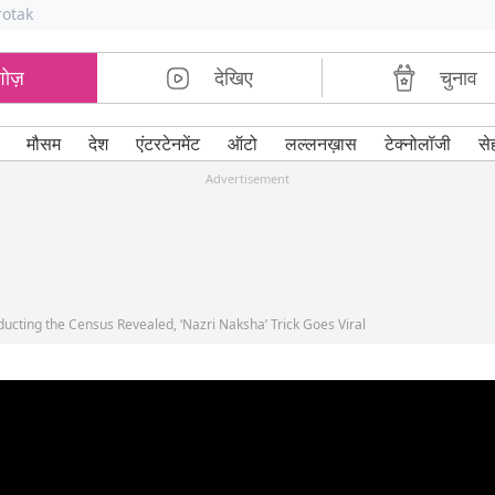
rotak
शोज़
देखिए
चुनाव
मौसम
देश
एंटरटेनमेंट
ऑटो
लल्लनख़ास
टेक्नोलॉजी
से
Advertisement
ucting the Census Revealed, ‘Nazri Naksha’ Trick Goes Viral