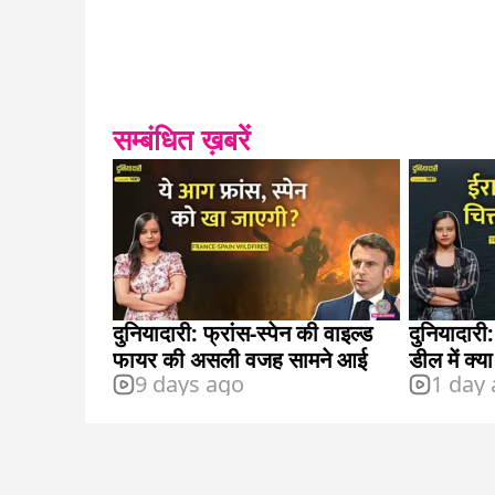
सम्बंधित ख़बरें
दुनियादारी: फ्रांस-स्पेन की वाइल्ड
दुनियादारी
फायर की असली वजह सामने आई
डील में क्या श
9 days ago
1 day