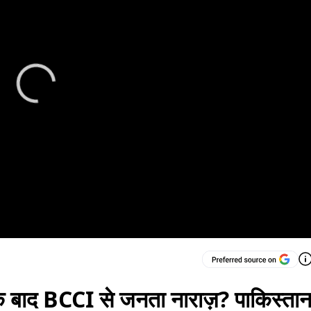
 बाद BCCI से जनता नाराज़? पाकिस्ता