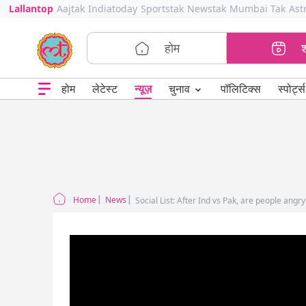
Lallantop
Aajtak
Indiatoday
Sportstak
Newstak
Mumbai Tak
Ast
होम
⌄
चुनाव
होम
लेटेस्ट
न्यूज़
पॉलिटिक्स
स्पोर्ट्स
Home
News
Social List: After Ind vs Pak, are people ang