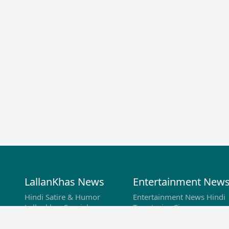
LallanKhas News
Entertainment New
Hindi Satire & Humor
Entertainment News Hindi
Lallankhas Specials
Top stories Cinema
Breaking News
Entertainment Special New
Top Political News Hindi
Top movies series review