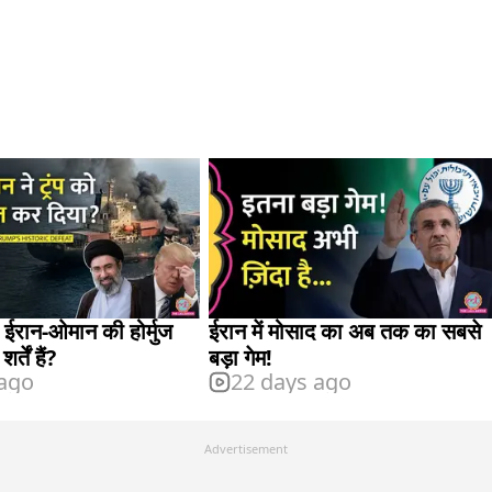
: ईरान-ओमान की होर्मुज
ईरान में मोसाद का अब तक का सबसे
र्तें हैं?
बड़ा गेम!
 ago
22 days ago
Advertisement