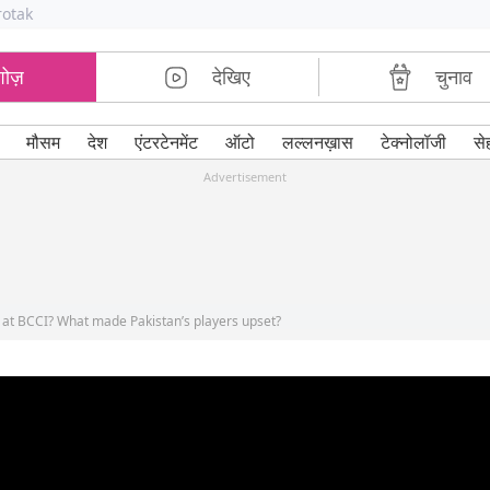
rotak
शोज़
देखिए
चुनाव
मौसम
देश
एंटरटेनमेंट
ऑटो
लल्लनख़ास
टेक्नोलॉजी
से
Advertisement
ry at BCCI? What made Pakistan’s players upset?