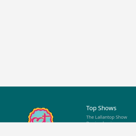
Top Shows
The Lallantop Show
Duniyadaari
Guest in the Newsroom
Netanagri