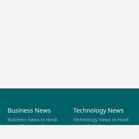
s
Business News
Technology News
Business News in Hindi
Technology News in Hindi
Latest Business News
Latest Tech News
s
Business Special News
Science News & Updates
Technology Specials News