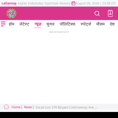
Lallantop
Aajtak
Indiatoday
Sportstak
Newstak
Mumbai Tak
August 08, 2026
Astrotak
|
23:38 IST
होम
लेटेस्ट
न्यूज़
चुनाव
पॉलिटिक्स
स्पोर्ट्स
मौसम
देश
Advertisement
Home
News
Social List: 370 Biryani Controversy: Are Male Comedians Missing in Action Over Pranit More’s Viral Clip?