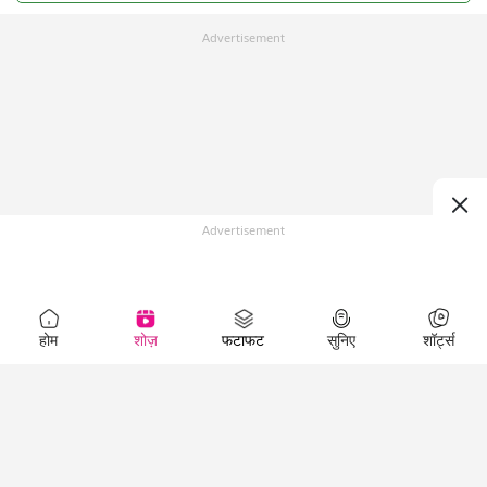
Advertisement
Advertisement
होम
शोज़
फटाफट
सुनिए
शॉर्ट्स
Top Shows
LallanKhas News
Entertainment
News
The Lallantop Show
Hindi Satire & Humor
Duniyadaari
Lallankhas Specials
Guest in the
Breaking News
Entertainment News
Newsroom
Top Political News
Hindi