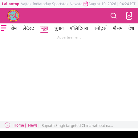
Lallantop
Aajtak
Indiatoday
Sportstak
Newstak
Mumbai Tak
August 10, 2026
Astrotak
|
04:24 IST
होम
लेटेस्ट
न्यूज़
चुनाव
पॉलिटिक्स
स्पोर्ट्स
मौसम
देश
Advertisement
Home
News
Rajnath Singh targeted China without naming it said we are worshipers of Shakti