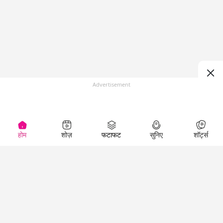
Advertisement
होम
शोज़
फटाफट
सुनिए
शॉर्ट्स
Top Shows
LallanKhas News
Entertainment
News
The Lallantop Show
Hindi Satire & Humor
Duniyadaari
Lallankhas Specials
Guest in the
Breaking News
Entertainment News
Newsroom
Top Political News
Hindi
Netanagri
Hindi
Top stories Cinema
Lallantop Baithki
Top History News
Entertainment Special
Kharcha Paani
Real Stories News
News