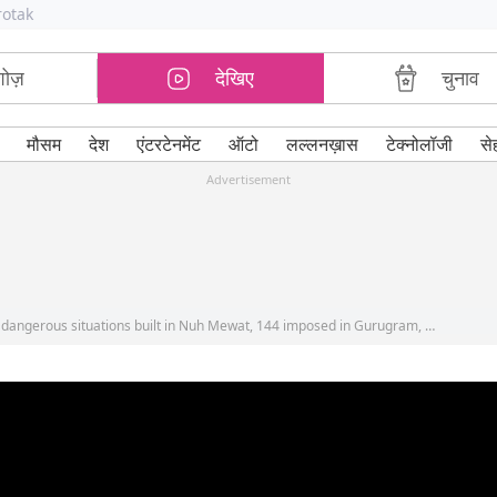
rotak
शोज़
देखिए
चुनाव
मौसम
देश
एंटरटेनमेंट
ऑटो
लल्लनख़ास
टेक्नोलॉजी
से
Advertisement
Police was surrounded and killed on the way, dangerous situations built in Nuh Mewat, 144 imposed in Gurugram, why did it happen?