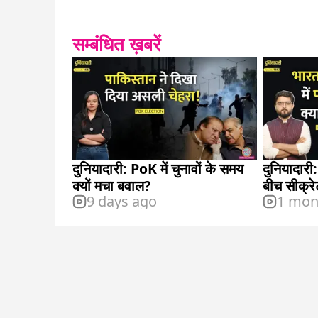
सम्बंधित ख़बरें
दुनियादारी: PoK में चुनावों के समय
दुनियादारी
क्यों मचा बवाल?
बीच सीक्रे
9 days ago
1 mon