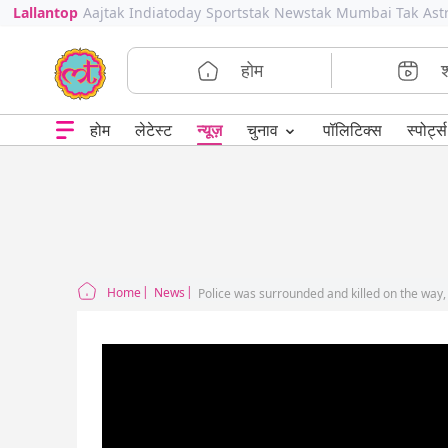
Lallantop
Aajtak
Indiatoday
Sportstak
Newstak
Mumbai Tak
Ast
होम
⌄
चुनाव
होम
लेटेस्ट
न्यूज़
पॉलिटिक्स
स्पोर्ट्स
Home
News