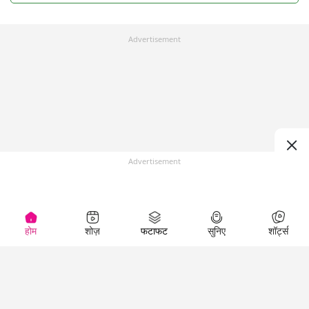
Advertisement
Advertisement
होम
शोज़
फटाफट
सुनिए
शॉर्ट्स
Top Shows
LallanKhas News
Entertainment
News
The Lallantop Show
Hindi Satire & Humor
Duniyadaari
Lallankhas Specials