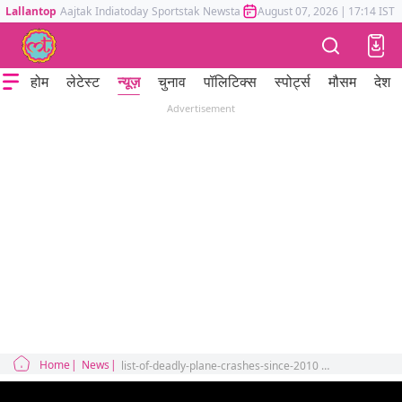
Lallantop
Aajtak
Indiatoday
Sportstak
Newstak
Mumbai Tak
August 07, 2026
Astrotak
|
17:14 IST
होम
लेटेस्ट
न्यूज़
चुनाव
पॉलिटिक्स
स्पोर्ट्स
मौसम
देश
Advertisement
Home
News
list-of-deadly-plane-crashes-since-2010 nepal-plane-crash-why-flight-operation-is-so-risky-in-nepal